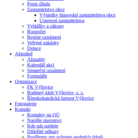
Popis úřadu
Zastupitelstvo obce
Výsledky hlasování zastupitelstva obce
Usnesení zastupitelstva
Vyhlášky a zákony
Rozpočet
Registr oznámení
Veřejné zakázky
Dotace
Aktuálně
Aktuality
Kalendář akcí
Smuteční oznámení
Formuláře
Organizace
FK Výšovice
Rodinný klub Výšovice, z. s.
Římskokatolická farnost Výšovice
Fotogalerie
Kontakt
Kontakty na OÚ
Napište starostovi
Kde nás najdete
Důležité odkazy
Pověřenec pro ochranu osobních údajů