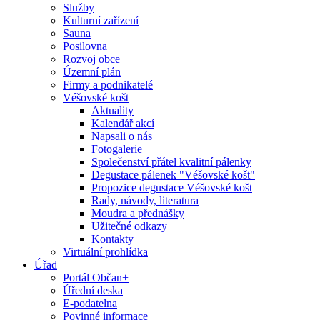
Služby
Kulturní zařízení
Sauna
Posilovna
Rozvoj obce
Územní plán
Firmy a podnikatelé
Véšovské košt
Aktuality
Kalendář akcí
Napsali o nás
Fotogalerie
Společenství přátel kvalitní pálenky
Degustace pálenek "Véšovské košt"
Propozice degustace Véšovské košt
Rady, návody, literatura
Moudra a přednášky
Užitečné odkazy
Kontakty
Virtuální prohlídka
Úřad
Portál Občan+
Úřední deska
E-podatelna
Povinné informace