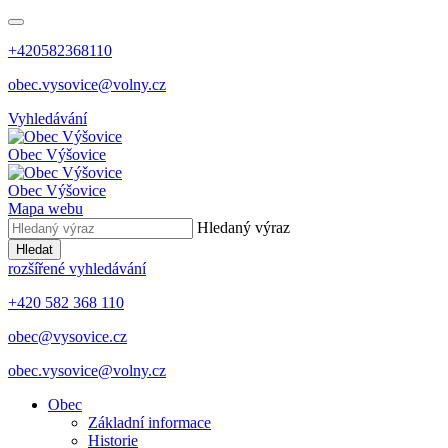
+420582368110
obec.vysovice@volny.cz
Vyhledávání
Obec
Výšovice
Obec
Výšovice
Mapa webu
Hledaný výraz
Hledat
rozšířené vyhledávání
+420 582 368 110
obec@vysovice.cz
obec.vysovice@volny.cz
Obec
Základní informace
Historie