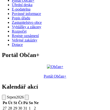
Portál Občan+
Úřední deska
E-podatelna
Povinné informace
Popis úřadu
Zastupitelstvo obce
Vyhlášky a zákony
Rozpočet
Registr oznámení
Veřejné zakázky
Dotace
Portál Občan+
Portál Občan+
Kalendář akcí
Srpen
2026
Po
Út
St
Čt
Pá
So
Ne
27
28
29
30
31
1
2