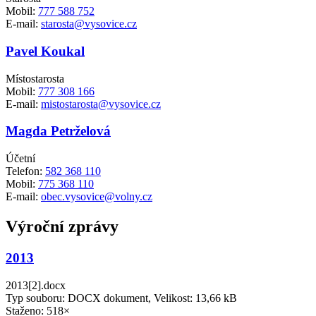
Mobil:
777 588 752
E-mail:
starosta@vysovice.cz
Pavel Koukal
Místostarosta
Mobil:
777 308 166
E-mail:
mistostarosta@vysovice.cz
Magda Petrželová
Účetní
Telefon:
582 368 110
Mobil:
775 368 110
E-mail:
obec.vysovice@volny.cz
Výroční zprávy
2013
2013[2].docx
Typ souboru: DOCX dokument, Velikost: 13,66 kB
Staženo: 518×