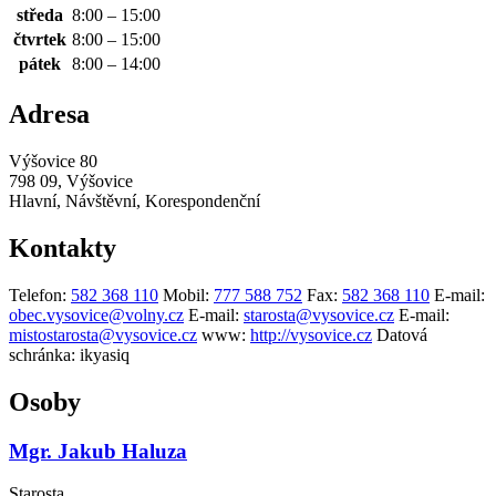
středa
8:00 – 15:00
čtvrtek
8:00 – 15:00
pátek
8:00 – 14:00
Adresa
Výšovice 80
798 09, Výšovice
Hlavní, Návštěvní, Korespondenční
Kontakty
Telefon:
582 368 110
Mobil:
777 588 752
Fax:
582 368 110
E-mail:
obec.vysovice@volny.cz
E-mail:
starosta@vysovice.cz
E-mail:
mistostarosta@vysovice.cz
www:
http://vysovice.cz
Datová
schránka:
ikyasiq
Osoby
Mgr. Jakub Haluza
Starosta