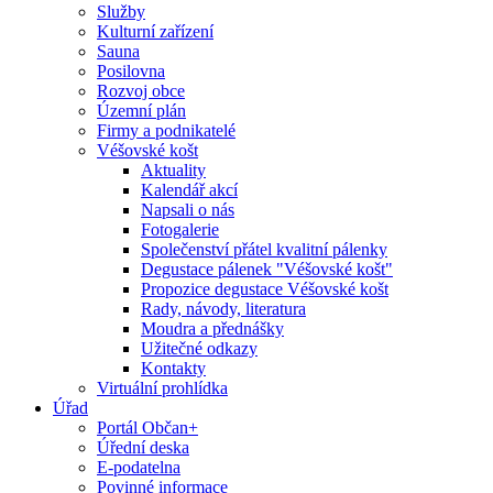
Služby
Kulturní zařízení
Sauna
Posilovna
Rozvoj obce
Územní plán
Firmy a podnikatelé
Véšovské košt
Aktuality
Kalendář akcí
Napsali o nás
Fotogalerie
Společenství přátel kvalitní pálenky
Degustace pálenek "Véšovské košt"
Propozice degustace Véšovské košt
Rady, návody, literatura
Moudra a přednášky
Užitečné odkazy
Kontakty
Virtuální prohlídka
Úřad
Portál Občan+
Úřední deska
E-podatelna
Povinné informace