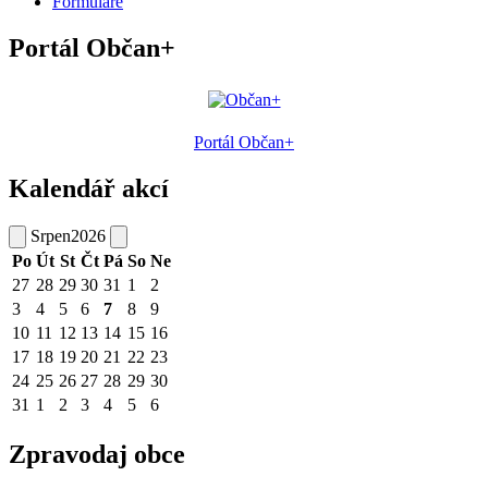
Formuláře
Portál Občan+
Portál Občan+
Kalendář akcí
Srpen
2026
Po
Út
St
Čt
Pá
So
Ne
27
28
29
30
31
1
2
3
4
5
6
7
8
9
10
11
12
13
14
15
16
17
18
19
20
21
22
23
24
25
26
27
28
29
30
31
1
2
3
4
5
6
Zpravodaj obce