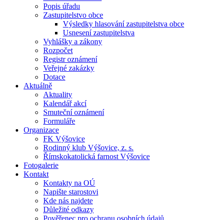
Popis úřadu
Zastupitelstvo obce
Výsledky hlasování zastupitelstva obce
Usnesení zastupitelstva
Vyhlášky a zákony
Rozpočet
Registr oznámení
Veřejné zakázky
Dotace
Aktuálně
Aktuality
Kalendář akcí
Smuteční oznámení
Formuláře
Organizace
FK Výšovice
Rodinný klub Výšovice, z. s.
Římskokatolická farnost Výšovice
Fotogalerie
Kontakt
Kontakty na OÚ
Napište starostovi
Kde nás najdete
Důležité odkazy
Pověřenec pro ochranu osobních údajů