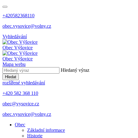
+420582368110
obec.vysovice@volny.cz
Vyhledávání
Obec
Výšovice
Obec
Výšovice
Mapa webu
Hledaný výraz
Hledat
rozšířené vyhledávání
+420 582 368 110
obec@vysovice.cz
obec.vysovice@volny.cz
Obec
Základní informace
Historie