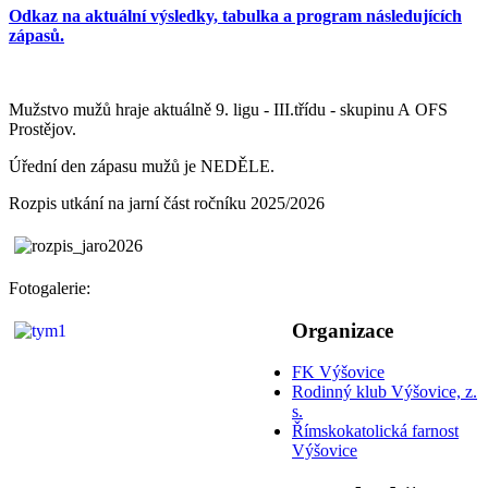
Odkaz na aktuální výsledky, tabulka a program následujících
zápasů.
Mužstvo mužů hraje aktuálně 9. ligu - III.třídu - skupinu A OFS
Prostějov.
Úřední den zápasu mužů je NEDĚLE.
Rozpis utkání na jarní část ročníku 2025/2026
Fotogalerie:
Organizace
FK Výšovice
Rodinný klub Výšovice, z.
s.
Římskokatolická farnost
Výšovice