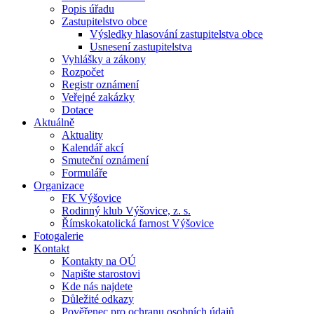
Popis úřadu
Zastupitelstvo obce
Výsledky hlasování zastupitelstva obce
Usnesení zastupitelstva
Vyhlášky a zákony
Rozpočet
Registr oznámení
Veřejné zakázky
Dotace
Aktuálně
Aktuality
Kalendář akcí
Smuteční oznámení
Formuláře
Organizace
FK Výšovice
Rodinný klub Výšovice, z. s.
Římskokatolická farnost Výšovice
Fotogalerie
Kontakt
Kontakty na OÚ
Napište starostovi
Kde nás najdete
Důležité odkazy
Pověřenec pro ochranu osobních údajů