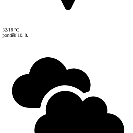
32/16 °C
pondělí
10. 8.