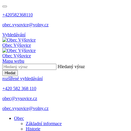
+420582368110
obec.vysovice@volny.cz
Vyhledávání
Obec
Výšovice
Obec
Výšovice
Mapa webu
Hledaný výraz
Hledat
rozšířené vyhledávání
+420 582 368 110
obec@vysovice.cz
obec.vysovice@volny.cz
Obec
Základní informace
Historie