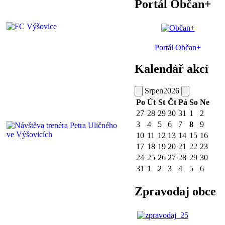
Portál Občan+
Portál Občan+
Kalendář akcí
Srpen
2026
Po
Út
St
Čt
Pá
So
Ne
27
28
29
30
31
1
2
3
4
5
6
7
8
9
10
11
12
13
14
15
16
17
18
19
20
21
22
23
24
25
26
27
28
29
30
31
1
2
3
4
5
6
Zpravodaj obce