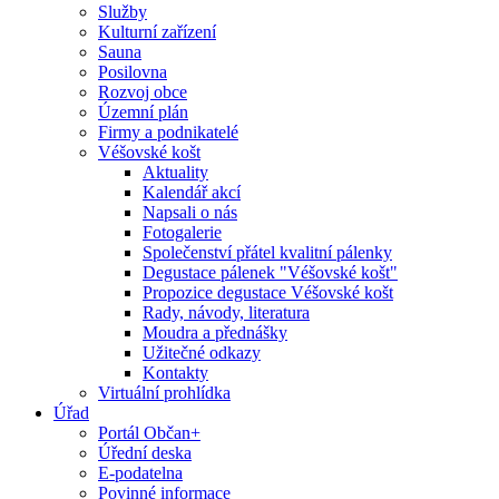
Služby
Kulturní zařízení
Sauna
Posilovna
Rozvoj obce
Územní plán
Firmy a podnikatelé
Véšovské košt
Aktuality
Kalendář akcí
Napsali o nás
Fotogalerie
Společenství přátel kvalitní pálenky
Degustace pálenek "Véšovské košt"
Propozice degustace Véšovské košt
Rady, návody, literatura
Moudra a přednášky
Užitečné odkazy
Kontakty
Virtuální prohlídka
Úřad
Portál Občan+
Úřední deska
E-podatelna
Povinné informace