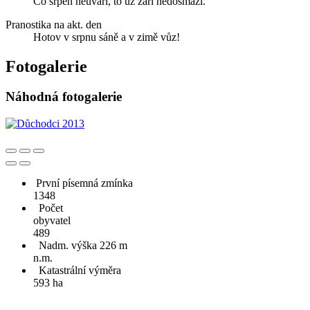
Co srpen neuvaří, to už září nedosmaží.
Pranostika na akt. den
Hotov v srpnu sáně a v zimě vůz!
Fotogalerie
Náhodná fotogalerie
První písemná zmínka
1348
Počet
obyvatel
489
Nadm. výška 226 m
n.m.
Katastrální výměra
593 ha