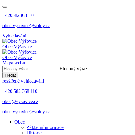
+420582368110
obec.vysovice@volny.cz
Vyhledávání
Obec
Výšovice
Obec
Výšovice
Mapa webu
Hledaný výraz
Hledat
rozšířené vyhledávání
+420 582 368 110
obec@vysovice.cz
obec.vysovice@volny.cz
Obec
Základní informace
Historie