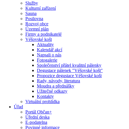
Služby
Kulturní zařízení
Sauna
Posilovna
Rozvoj obce
Územní plán
Firmy a podnikatelé
Véšovské košt
Aktuality
Kalendář akcí
Napsali o nás
Fotogalerie
Společenství přátel kvalitní pálenky
Degustace pálenek "Véšovské košt"
Propozice degustace Véšovské košt
Rady, návody, literatura
Moudra a přednášky
Užitečné odkazy
Kontakty
Virtuální prohlídka
Úřad
Portál Občan+
Úřední deska
E-podatelna
Povinné informace