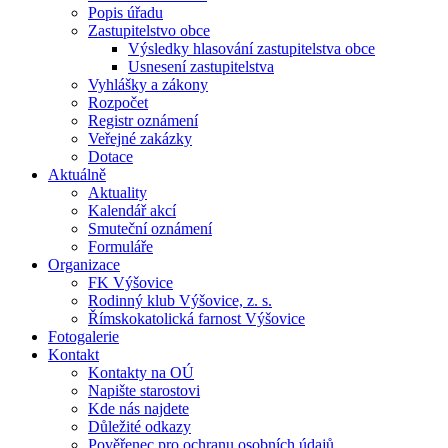
Popis úřadu
Zastupitelstvo obce
Výsledky hlasování zastupitelstva obce
Usnesení zastupitelstva
Vyhlášky a zákony
Rozpočet
Registr oznámení
Veřejné zakázky
Dotace
Aktuálně
Aktuality
Kalendář akcí
Smuteční oznámení
Formuláře
Organizace
FK Výšovice
Rodinný klub Výšovice, z. s.
Římskokatolická farnost Výšovice
Fotogalerie
Kontakt
Kontakty na OÚ
Napište starostovi
Kde nás najdete
Důležité odkazy
Pověřenec pro ochranu osobních údajů