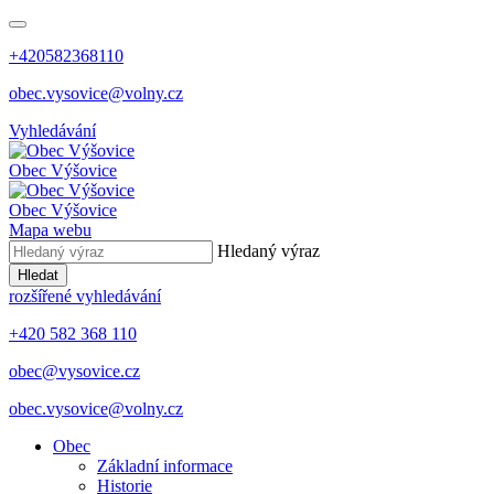
+420582368110
obec.vysovice@volny.cz
Vyhledávání
Obec
Výšovice
Obec
Výšovice
Mapa webu
Hledaný výraz
Hledat
rozšířené vyhledávání
+420 582 368 110
obec@vysovice.cz
obec.vysovice@volny.cz
Obec
Základní informace
Historie