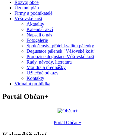
Rozvoj obce
Územní plán
Firmy a podnikatelé
Véšovské košt
Aktuality
Kalendář akcí
Napsali o nás
Fotogalerie
Společenství přátel kvalitní pálenky
Degustace pálenek "Véšovské košt"
Propozice degustace Véšovské košt
Rady, návody, literatura
Moudra a přednášky
Užitečné odkazy
Kontakty
Virtuální prohlídka
Portál Občan+
Portál Občan+