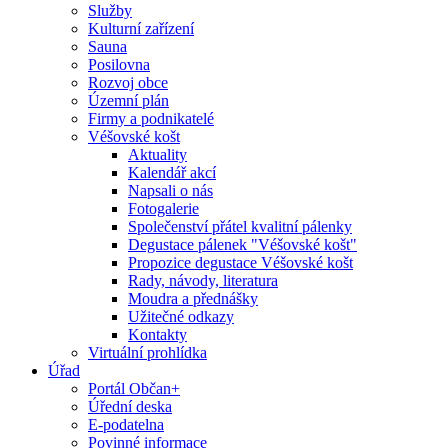
Služby
Kulturní zařízení
Sauna
Posilovna
Rozvoj obce
Územní plán
Firmy a podnikatelé
Véšovské košt
Aktuality
Kalendář akcí
Napsali o nás
Fotogalerie
Společenství přátel kvalitní pálenky
Degustace pálenek "Véšovské košt"
Propozice degustace Véšovské košt
Rady, návody, literatura
Moudra a přednášky
Užitečné odkazy
Kontakty
Virtuální prohlídka
Úřad
Portál Občan+
Úřední deska
E-podatelna
Povinné informace