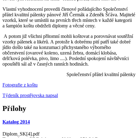
Vlastní vyhodnocení provedli členové pořádajícího Společenství
přátel kvalitní pálenky pánové Jiří Čermák a Zdeněk Šťáva. Majitelé
vzorků, které se umístili na prvních třech místech v každé kategorii
a šampión koštu obdrželi diplomy a věcné ceny.
A potom již všichni přítomní mohli koštovat a porovnávat soutěžní
vzorky pálenek a likérů. A protože k dobrému pití patří také dobré
jídlo došlo také na konzumaci přichystaného výborného
občerstvení (ovarové koleno, uzená žebra, domácí klobása,
dršťková polévka, pivo, limo ....). Poslední spokojení návštěvníci
opouštěli sál až v časných ranních hodinách.
Společenství přátel kvalitní pálenky
Fotografie z koštu
Týdeník prostějovska napsal
Přílohy
Katalog 2014
Diplom_SK[4].pdf