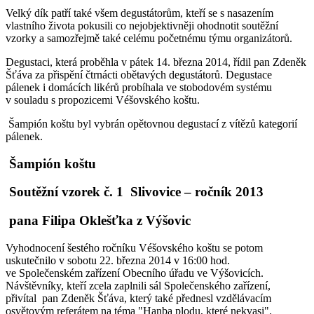
Velký dík patří také všem degustátorům, kteří se s nasazením
vlastního života pokusili co nejobjektivněji ohodnotit soutěžní
vzorky a samozřejmě také celému početnému týmu organizátorů.
Degustaci, která proběhla v pátek 14. března 2014, řídil pan Zdeněk
Šťáva za přispění čtrnácti obětavých degustátorů. Degustace
pálenek i domácích likérů probíhala ve stobodovém systému
v souladu s propozicemi Véšovského koštu.
Šampión koštu byl vybrán opětovnou degustací z vítězů kategorií
pálenek.
Šampión koštu
Soutěžní vzorek č. 1 Slivovice – ročník 2013
pana Filipa Oklešťka z Výšovic
Vyhodnocení šestého ročníku Véšovského koštu se potom
uskutečnilo v sobotu 22. března 2014 v 16:00 hod.
ve Společenském zařízení Obecního úřadu ve Výšovicích.
Návštěvníky, kteří zcela zaplnili sál Společenského zařízení,
přivítal pan Zdeněk Šťáva, který také přednesl vzdělávacím
osvětovým referátem na téma "Hanba plodu, které nekvasi".