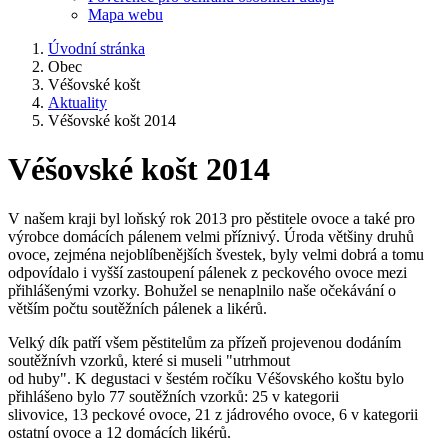
Mapa webu
Úvodní stránka
Obec
Véšovské košt
Aktuality
Véšovské košt 2014
Véšovské košt 2014
V našem kraji byl loňský rok 2013 pro pěstitele ovoce a také pro
výrobce domácích pálenem velmi příznivý. Úroda většiny druhů
ovoce, zejména nejoblíbenějších švestek, byly velmi dobrá a tomu
odpovídalo i vyšší zastoupení pálenek z peckového ovoce mezi
přihlášenými vzorky. Bohužel se nenaplnilo naše očekávání o
větším počtu soutěžních pálenek a likérů.
Velký dík patří všem pěstitelům za přízeň projevenou dodáním
soutěžnívh vzorků, které si museli "utrhmout
od huby". K degustaci v šestém ročíku Véšovského koštu bylo
přihlášeno bylo 77 soutěžních vzorků: 25 v kategorii
slivovice, 13 peckové ovoce, 21 z jádrového ovoce, 6 v kategorii
ostatní ovoce a 12 domácích likérů.