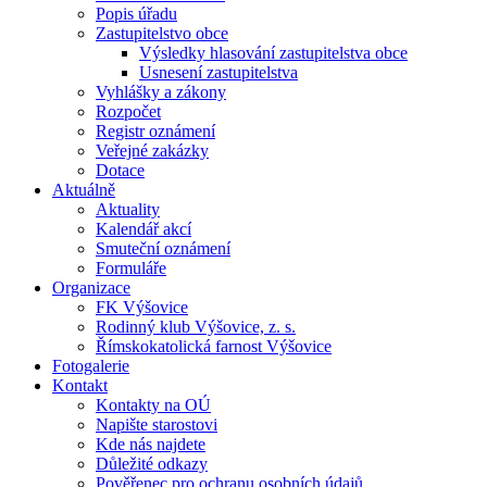
Popis úřadu
Zastupitelstvo obce
Výsledky hlasování zastupitelstva obce
Usnesení zastupitelstva
Vyhlášky a zákony
Rozpočet
Registr oznámení
Veřejné zakázky
Dotace
Aktuálně
Aktuality
Kalendář akcí
Smuteční oznámení
Formuláře
Organizace
FK Výšovice
Rodinný klub Výšovice, z. s.
Římskokatolická farnost Výšovice
Fotogalerie
Kontakt
Kontakty na OÚ
Napište starostovi
Kde nás najdete
Důležité odkazy
Pověřenec pro ochranu osobních údajů