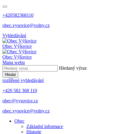
+420582368110
obec.vysovice@volny.cz
Vyhledávání
Obec
Výšovice
Obec
Výšovice
Mapa webu
Hledaný výraz
Hledat
rozšířené vyhledávání
+420 582 368 110
obec@vysovice.cz
obec.vysovice@volny.cz
Obec
Základní informace
Historie