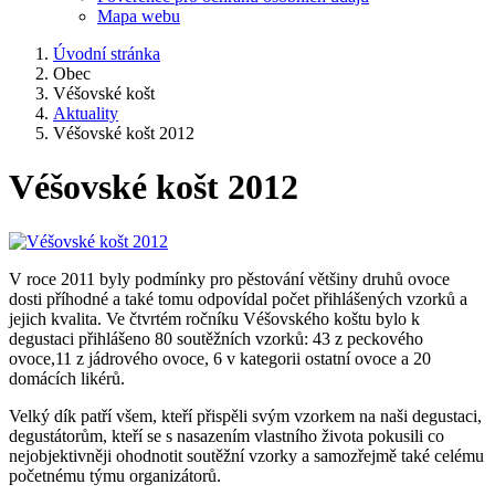
Mapa webu
Úvodní stránka
Obec
Véšovské košt
Aktuality
Véšovské košt 2012
Véšovské košt 2012
V roce 2011 byly podmínky pro pěstování většiny druhů ovoce
dosti příhodné a také tomu odpovídal počet přihlášených vzorků a
jejich kvalita. Ve čtvrtém ročníku Véšovského koštu bylo k
degustaci přihlášeno 80 soutěžních vzorků: 43 z peckového
ovoce,11 z jádrového ovoce, 6 v kategorii ostatní ovoce a 20
domácích likérů.
Velký dík patří všem, kteří přispěli svým vzorkem na naši degustaci,
degustátorům, kteří se s nasazením vlastního života pokusili co
nejobjektivněji ohodnotit soutěžní vzorky a samozřejmě také celému
početnému týmu organizátorů.