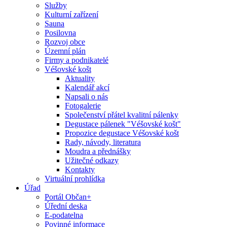
Služby
Kulturní zařízení
Sauna
Posilovna
Rozvoj obce
Územní plán
Firmy a podnikatelé
Véšovské košt
Aktuality
Kalendář akcí
Napsali o nás
Fotogalerie
Společenství přátel kvalitní pálenky
Degustace pálenek "Véšovské košt"
Propozice degustace Véšovské košt
Rady, návody, literatura
Moudra a přednášky
Užitečné odkazy
Kontakty
Virtuální prohlídka
Úřad
Portál Občan+
Úřední deska
E-podatelna
Povinné informace