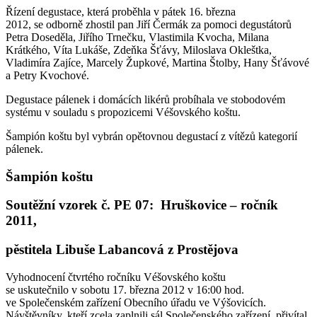
Řízení degustace, která proběhla v pátek 16. března
2012, se odborně zhostil pan Jiří Čermák za pomoci degustátorů
Petra Doseděla, Jiřího Trnečku, Vlastimila Kvocha, Milana
Krátkého, Víta Lukáše, Zdeňka Šťávy, Miloslava Okleštka,
Vladimíra Zajíce, Marcely Župkové, Martina Štolby, Hany Šťávové
a Petry Kvochové.
Degustace pálenek i domácích likérů probíhala ve stobodovém
systému v souladu s propozicemi Véšovského koštu.
Šampión koštu byl vybrán opětovnou degustací z vítězů kategorií
pálenek.
Šampión koštu
Soutěžní vzorek č. PE 07: Hruškovice – ročník
2011,
pěstitela Libuše Labancová z Prostějova
Vyhodnocení čtvrtého ročníku Véšovského koštu
se uskutečnilo v sobotu 17. března 2012 v 16:00 hod.
ve Společenském zařízení Obecního úřadu ve Výšovicích.
Návštěvníky, kteří zcela zaplnili sál Společenského zařízení, přivítal