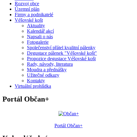
Rozvoj obce
Územní plán
Firmy a podnikatelé
Véšovské košt
Aktuality
Kalendář akcí
Napsali o nás
Fotogalerie
Společenství přátel kvalitní pálenky
Degustace pálenek "Véšovské košt"
Propozice degustace Véšovské košt
Rady, návody, literatura
Moudra a přednášky
Užitečné odkazy
Kontakty
Virtuální prohlídka
Portál Občan+
Portál Občan+