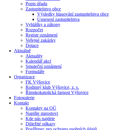
Popis úřadu
Zastupitelstvo obce
Výsledky hlasování zastupitelstva obce
Usnesení zastupitelstva
Vyhlášky a zákony
Rozpočet
Registr oznámení
Veřejné zakázky
Dotace
Aktuálně
Aktuality
Kalendář akcí
Smuteční oznámení
Formuláře
Organizace
FK Výšovice
Rodinný klub Výšovice, z. s.
Římskokatolická farnost Výšovice
Fotogalerie
Kontakt
Kontakty na OÚ
Napište starostovi
Kde nás najdete
Důležité odkazy
Pověřenec pro ochranu osobních údajů