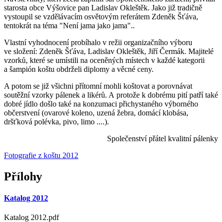
starosta obce Výšovice pan Ladislav Okleštěk. Jako již tradičně
vystoupil se vzdělávacím osvětovým referátem Zdeněk Šťáva,
tentokrát na téma "Není jama jako jama"..
Vlastní vyhodnocení probíhalo v režii organizačního výboru
ve složení: Zdeněk Šťáva, Ladislav Okleštěk, Jiří Čermák. Majitelé
vzorků, které se umístili na oceněných místech v každé kategorii
a šampión koštu obdrželi diplomy a věcné ceny.
A potom se již všichni přítomní mohli koštovat a porovnávat
soutěžní vzorky pálenek a likérů. A protože k dobrému pití patří také
dobré jídlo došlo také na konzumaci přichystaného výborného
občerstvení (ovarové koleno, uzená žebra, domácí klobása,
dršťková polévka, pivo, limo ....).
Společenství přátel kvalitní pálenky
Fotografie z koštu 2012
Přílohy
Katalog 2012
Katalog 2012.pdf