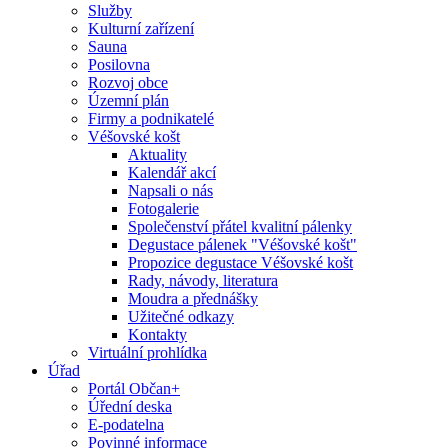
Služby
Kulturní zařízení
Sauna
Posilovna
Rozvoj obce
Územní plán
Firmy a podnikatelé
Véšovské košt
Aktuality
Kalendář akcí
Napsali o nás
Fotogalerie
Společenství přátel kvalitní pálenky
Degustace pálenek "Véšovské košt"
Propozice degustace Véšovské košt
Rady, návody, literatura
Moudra a přednášky
Užitečné odkazy
Kontakty
Virtuální prohlídka
Úřad
Portál Občan+
Úřední deska
E-podatelna
Povinné informace