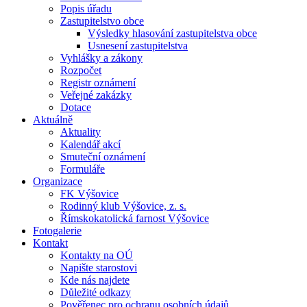
Popis úřadu
Zastupitelstvo obce
Výsledky hlasování zastupitelstva obce
Usnesení zastupitelstva
Vyhlášky a zákony
Rozpočet
Registr oznámení
Veřejné zakázky
Dotace
Aktuálně
Aktuality
Kalendář akcí
Smuteční oznámení
Formuláře
Organizace
FK Výšovice
Rodinný klub Výšovice, z. s.
Římskokatolická farnost Výšovice
Fotogalerie
Kontakt
Kontakty na OÚ
Napište starostovi
Kde nás najdete
Důležité odkazy
Pověřenec pro ochranu osobních údajů