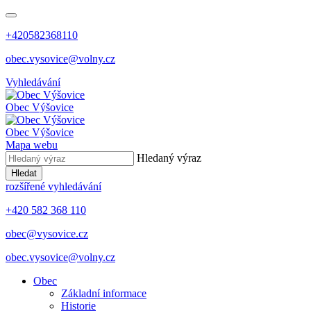
+420582368110
obec.vysovice@volny.cz
Vyhledávání
Obec
Výšovice
Obec
Výšovice
Mapa webu
Hledaný výraz
Hledat
rozšířené vyhledávání
+420 582 368 110
obec@vysovice.cz
obec.vysovice@volny.cz
Obec
Základní informace
Historie