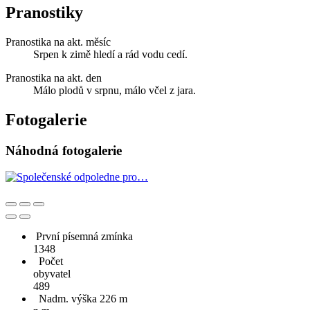
Pranostiky
Pranostika na akt. měsíc
Srpen k zimě hledí a rád vodu cedí.
Pranostika na akt. den
Málo plodů v srpnu, málo včel z jara.
Fotogalerie
Náhodná fotogalerie
První písemná zmínka
1348
Počet
obyvatel
489
Nadm. výška 226 m