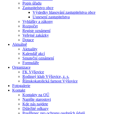
Popis úřadu
Zastupitelstvo obce
Výsledky hlasování zastupitelstva obce
Usnesení zastupitelstva
Vyhlášky a zákony
Rozpočet
Registr oznámení
Veřejné zakázky
Dotace
Aktuálně
Aktuality
Kalendář akcí
Smuteční oznámení
Formuláře
Organizace
FK Výšovice
Rodinný klub Výšovice, z. s.
Římskokatolická farnost Výšovice
Fotogalerie
Kontakt
Kontakty na OÚ
Napište starostovi
Kde nás najdete
Důležité odkazy
Pověřenec pro ochranu osobních údajů