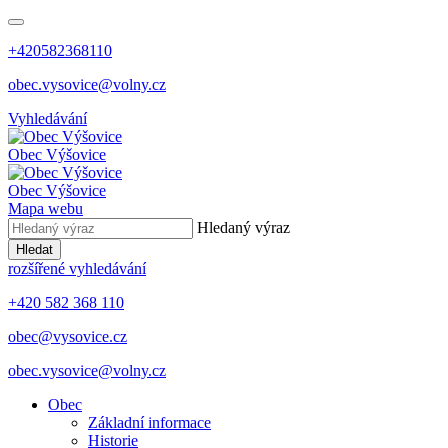
+420582368110
obec.vysovice@volny.cz
Vyhledávání
Obec
Výšovice
Obec
Výšovice
Mapa webu
Hledaný výraz
Hledat
rozšířené vyhledávání
+420 582 368 110
obec@vysovice.cz
obec.vysovice@volny.cz
Obec
Základní informace
Historie