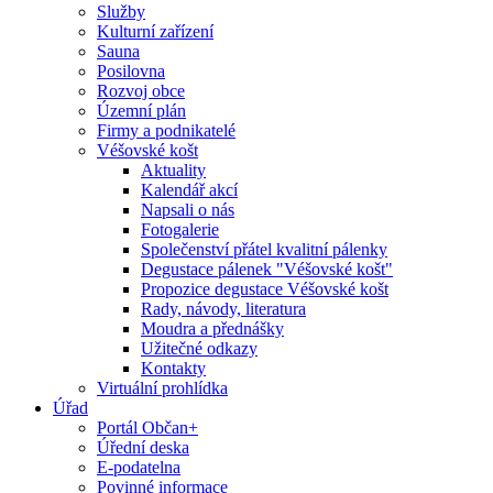
Služby
Kulturní zařízení
Sauna
Posilovna
Rozvoj obce
Územní plán
Firmy a podnikatelé
Véšovské košt
Aktuality
Kalendář akcí
Napsali o nás
Fotogalerie
Společenství přátel kvalitní pálenky
Degustace pálenek "Véšovské košt"
Propozice degustace Véšovské košt
Rady, návody, literatura
Moudra a přednášky
Užitečné odkazy
Kontakty
Virtuální prohlídka
Úřad
Portál Občan+
Úřední deska
E-podatelna
Povinné informace