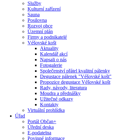
Služby
Kulturní zařízení
Sauna
Posilovna
Rozvoj obce
Územní plán
Firmy a podnikatelé
Véšovské košt
Aktuality
Kalendář akcí
Napsali o nás
Fotogalerie
Společenství přátel kvalitní pálenky
Degustace pálenek "Véšovské košt"
Propozice degustace Véšovské košt
Rady, návody, literatura
Moudra a přednášky
Užitečné odkazy
Kontakty
Virtuální prohlídka
Úřad
Portál Občan+
Úřední deska
E-podatelna
Povinné informace