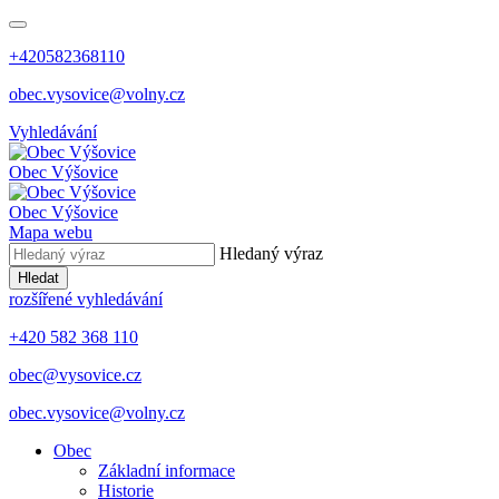
+420582368110
obec.vysovice@volny.cz
Vyhledávání
Obec
Výšovice
Obec
Výšovice
Mapa webu
Hledaný výraz
Hledat
rozšířené vyhledávání
+420 582 368 110
obec@vysovice.cz
obec.vysovice@volny.cz
Obec
Základní informace
Historie