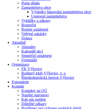
Popis úřadu
Zastupitelstvo obce
Výsledky hlasování zastupitelstva obce
Usnesení zastupitelstva
Vyhlášky a zákony
Rozpočet
Registr oznámení
Veřejné zakázky
Dotace
Aktuálně
Aktuality
Kalendář akcí
Smuteční oznámení
Formuláře
Organizace
FK Výšovice
Rodinný klub Výšovice, z. s.
Římskokatolická farnost Výšovice
Fotogalerie
Kontakt
Kontakty na OÚ
Napište starostovi
Kde nás najdete
Důležité odkazy
Pověřenec pro ochranu osobních údajů