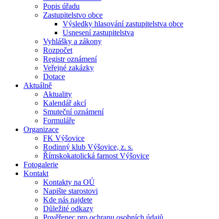
Popis úřadu
Zastupitelstvo obce
Výsledky hlasování zastupitelstva obce
Usnesení zastupitelstva
Vyhlášky a zákony
Rozpočet
Registr oznámení
Veřejné zakázky
Dotace
Aktuálně
Aktuality
Kalendář akcí
Smuteční oznámení
Formuláře
Organizace
FK Výšovice
Rodinný klub Výšovice, z. s.
Římskokatolická farnost Výšovice
Fotogalerie
Kontakt
Kontakty na OÚ
Napište starostovi
Kde nás najdete
Důležité odkazy
Pověřenec pro ochranu osobních údajů