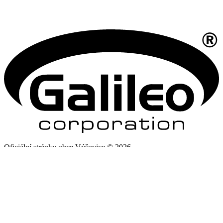
Oficiální stránky obce Výšovice © 2026
Provozovatel
Galileo Corporation s.r.o.
Poslední aktualizace: 6. 8. 2026
Změna vzhledu
,
Struktura stránek
Prohlášení o přístupnosti