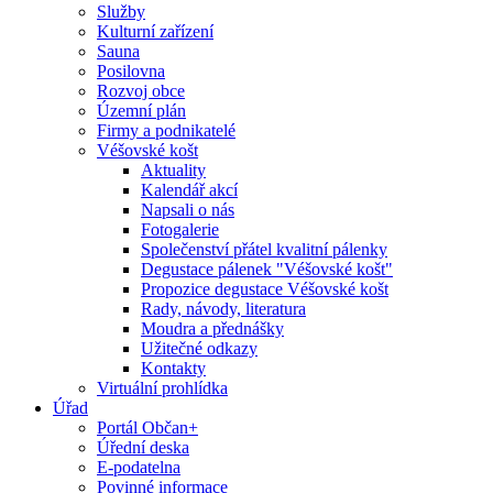
Služby
Kulturní zařízení
Sauna
Posilovna
Rozvoj obce
Územní plán
Firmy a podnikatelé
Véšovské košt
Aktuality
Kalendář akcí
Napsali o nás
Fotogalerie
Společenství přátel kvalitní pálenky
Degustace pálenek "Véšovské košt"
Propozice degustace Véšovské košt
Rady, návody, literatura
Moudra a přednášky
Užitečné odkazy
Kontakty
Virtuální prohlídka
Úřad
Portál Občan+
Úřední deska
E-podatelna
Povinné informace