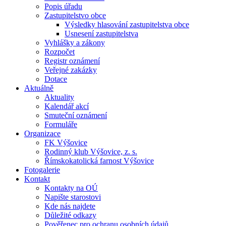
Popis úřadu
Zastupitelstvo obce
Výsledky hlasování zastupitelstva obce
Usnesení zastupitelstva
Vyhlášky a zákony
Rozpočet
Registr oznámení
Veřejné zakázky
Dotace
Aktuálně
Aktuality
Kalendář akcí
Smuteční oznámení
Formuláře
Organizace
FK Výšovice
Rodinný klub Výšovice, z. s.
Římskokatolická farnost Výšovice
Fotogalerie
Kontakt
Kontakty na OÚ
Napište starostovi
Kde nás najdete
Důležité odkazy
Pověřenec pro ochranu osobních údajů