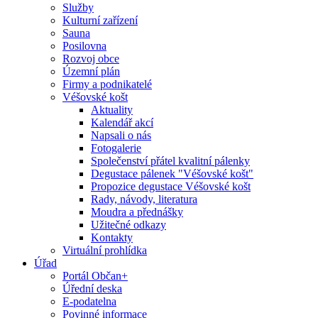
Služby
Kulturní zařízení
Sauna
Posilovna
Rozvoj obce
Územní plán
Firmy a podnikatelé
Véšovské košt
Aktuality
Kalendář akcí
Napsali o nás
Fotogalerie
Společenství přátel kvalitní pálenky
Degustace pálenek "Véšovské košt"
Propozice degustace Véšovské košt
Rady, návody, literatura
Moudra a přednášky
Užitečné odkazy
Kontakty
Virtuální prohlídka
Úřad
Portál Občan+
Úřední deska
E-podatelna
Povinné informace