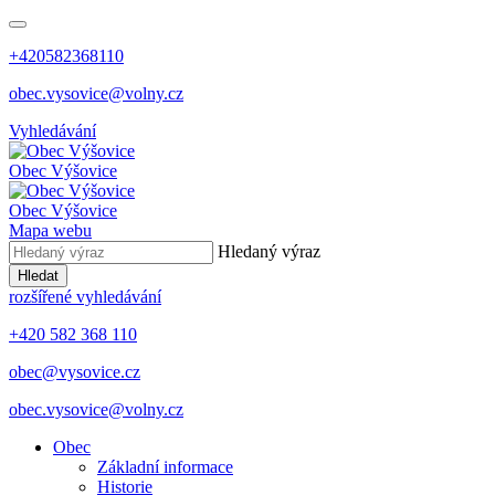
+420582368110
obec.vysovice@volny.cz
Vyhledávání
Obec
Výšovice
Obec
Výšovice
Mapa webu
Hledaný výraz
Hledat
rozšířené vyhledávání
+420 582 368 110
obec@vysovice.cz
obec.vysovice@volny.cz
Obec
Základní informace
Historie