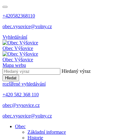
+420582368110
obec.vysovice@volny.cz
Vyhledávání
Obec
Výšovice
Obec
Výšovice
Mapa webu
Hledaný výraz
Hledat
rozšířené vyhledávání
+420 582 368 110
obec@vysovice.cz
obec.vysovice@volny.cz
Obec
Základní informace
Historie