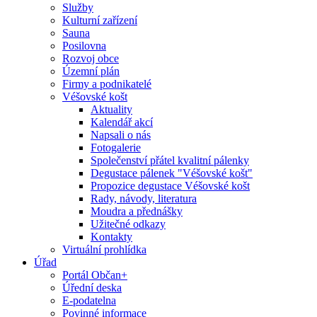
Služby
Kulturní zařízení
Sauna
Posilovna
Rozvoj obce
Územní plán
Firmy a podnikatelé
Véšovské košt
Aktuality
Kalendář akcí
Napsali o nás
Fotogalerie
Společenství přátel kvalitní pálenky
Degustace pálenek "Véšovské košt"
Propozice degustace Véšovské košt
Rady, návody, literatura
Moudra a přednášky
Užitečné odkazy
Kontakty
Virtuální prohlídka
Úřad
Portál Občan+
Úřední deska
E-podatelna
Povinné informace