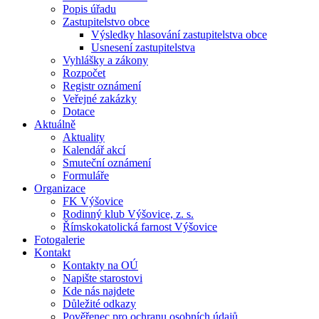
Popis úřadu
Zastupitelstvo obce
Výsledky hlasování zastupitelstva obce
Usnesení zastupitelstva
Vyhlášky a zákony
Rozpočet
Registr oznámení
Veřejné zakázky
Dotace
Aktuálně
Aktuality
Kalendář akcí
Smuteční oznámení
Formuláře
Organizace
FK Výšovice
Rodinný klub Výšovice, z. s.
Římskokatolická farnost Výšovice
Fotogalerie
Kontakt
Kontakty na OÚ
Napište starostovi
Kde nás najdete
Důležité odkazy
Pověřenec pro ochranu osobních údajů