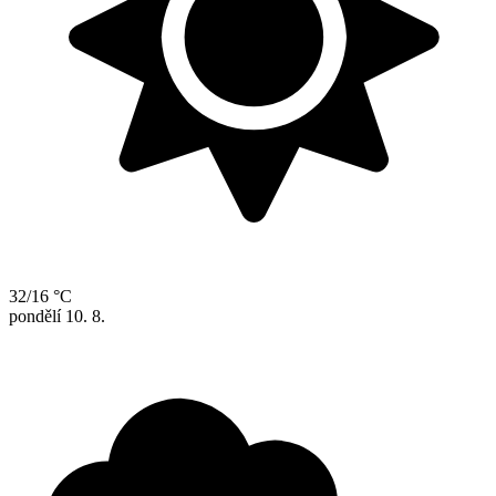
32/16 °C
pondělí
10. 8.