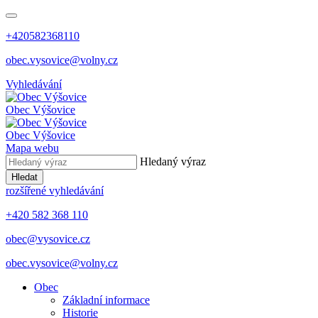
+420582368110
obec.vysovice@volny.cz
Vyhledávání
Obec
Výšovice
Obec
Výšovice
Mapa webu
Hledaný výraz
Hledat
rozšířené vyhledávání
+420 582 368 110
obec@vysovice.cz
obec.vysovice@volny.cz
Obec
Základní informace
Historie