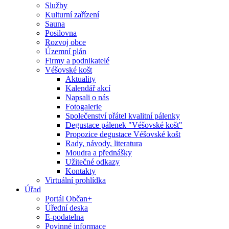
Služby
Kulturní zařízení
Sauna
Posilovna
Rozvoj obce
Územní plán
Firmy a podnikatelé
Véšovské košt
Aktuality
Kalendář akcí
Napsali o nás
Fotogalerie
Společenství přátel kvalitní pálenky
Degustace pálenek "Véšovské košt"
Propozice degustace Véšovské košt
Rady, návody, literatura
Moudra a přednášky
Užitečné odkazy
Kontakty
Virtuální prohlídka
Úřad
Portál Občan+
Úřední deska
E-podatelna
Povinné informace