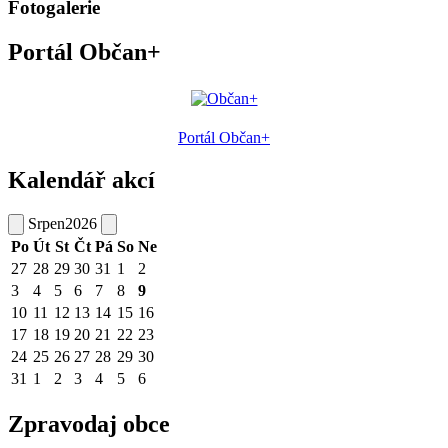
Fotogalerie
Portál Občan+
Portál Občan+
Kalendář akcí
Srpen
2026
Po
Út
St
Čt
Pá
So
Ne
27
28
29
30
31
1
2
3
4
5
6
7
8
9
10
11
12
13
14
15
16
17
18
19
20
21
22
23
24
25
26
27
28
29
30
31
1
2
3
4
5
6
Zpravodaj obce