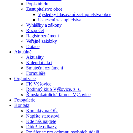
Popis úřadu
Zastupitelstvo obce
Výsledky hlasování zastupitelstva obce
Usnesení zastupitelstva
Vyhlášky a zákony
Rozpočet
Registr oznámení
Veřejné zakázky
Dotace
Aktuálně
Aktuality
Kalendář akcí
Smuteční oznámení
Formuláře
Organizace
FK Výšovice
Rodinný klub Výšovice, z. s.
Římskokatolická farnost Výšovice
Fotogalerie
Kontakt
Kontakty na OÚ
Napište starostovi
Kde nás najdete
Důležité odkazy
Pověřenec pro ochranu osobních údajů