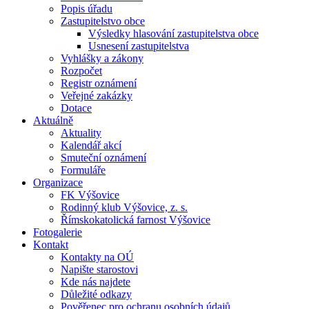
Popis úřadu
Zastupitelstvo obce
Výsledky hlasování zastupitelstva obce
Usnesení zastupitelstva
Vyhlášky a zákony
Rozpočet
Registr oznámení
Veřejné zakázky
Dotace
Aktuálně
Aktuality
Kalendář akcí
Smuteční oznámení
Formuláře
Organizace
FK Výšovice
Rodinný klub Výšovice, z. s.
Římskokatolická farnost Výšovice
Fotogalerie
Kontakt
Kontakty na OÚ
Napište starostovi
Kde nás najdete
Důležité odkazy
Pověřenec pro ochranu osobních údajů