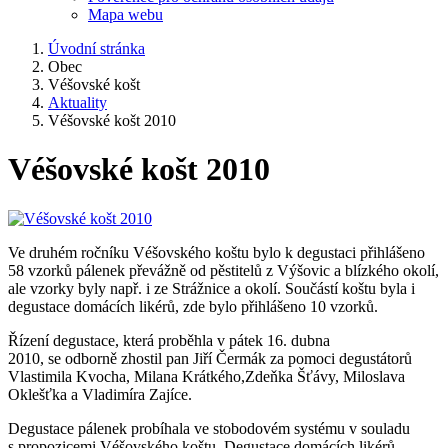
Mapa webu
Úvodní stránka
Obec
Véšovské košt
Aktuality
Véšovské košt 2010
Véšovské košt 2010
Ve druhém ročníku Véšovského koštu bylo k degustaci přihlášeno
58 vzorků pálenek převážně od pěstitelů z Výšovic a blízkého okolí,
ale vzorky byly např. i ze Strážnice a okolí. Součástí koštu byla i
degustace domácích likérů, zde bylo přihlášeno 10 vzorků.
Řízení degustace, která proběhla v pátek 16. dubna
2010, se odborně zhostil pan Jiří Čermák za pomoci degustátorů
Vlastimila Kvocha, Milana Krátkého,Zdeňka Šťávy, Miloslava
Oklešťka a Vladimíra Zajíce.
Degustace pálenek probíhala ve stobodovém systému v souladu
s propozicemi Véšovského koštu. Degustace domácích likérů