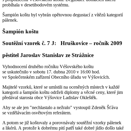
probíhala v desetibodovém systému.
Šampión koštu byl vybrán opětovnou degustací z vítězů kategorií
pálenek.
Šampión koštu
Soutěžní vzorek č. 7 J: Hruškovice – ročník 2009
pěstitel Jaroslav Stanislav ze Strážnice
Vyhodnocení druhého ročníku Véšovského koštu
se uskutečnilo v sobotu 17. dubna 2010 v 16:00 hod.
ve Společenském zařízení Obecního úřadu ve Výšovicích.
Majitelé vzorků, které se umístili na oceněných místech v každé
kategorii a šampión koštu održeli diplomy a věcné ceny, které jim
předával starosta obce Výšovice Ladislav Okleštěk.
Aby se ale jen "nechlastalo a nežralo" vystoupil Zdeněk Šťáva
se vzdělávacím osvětovým referátem.
A potom se již koštovaly a porovnávaly soutěžní vzorky pálenek
a likérů. A protože k dobrému pití patří také dobré jídlo došlo také