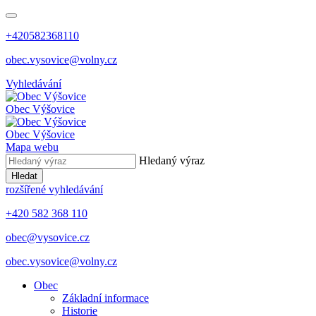
+420582368110
obec.vysovice@volny.cz
Vyhledávání
Obec
Výšovice
Obec
Výšovice
Mapa webu
Hledaný výraz
Hledat
rozšířené vyhledávání
+420 582 368 110
obec@vysovice.cz
obec.vysovice@volny.cz
Obec
Základní informace
Historie