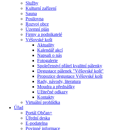
Služby
Kulturní zařízení
Sauna
Posilovna
Rozvoj obce
Územní plán
Firmy a podnikatelé
Véšovské košt
Aktuality
Kalendář akcí
Napsali o nás
Fotogalerie
Společenství přátel kvalitní pálenky
Degustace pálenek "Véšovské košt"
Propozice degustace Véšovské košt
Rady, návody, literatura
Moudra a přednášky
Užitečné odkazy
Kontakty
Virtuální prohlídka
Úřad
Portál Občan+
Úřední deska
E-podatelna
Povinné informace