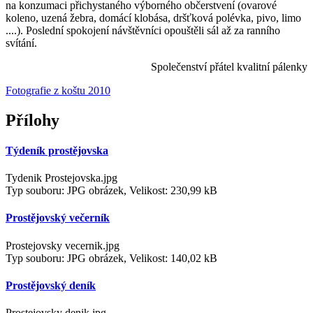
na konzumaci přichystaného výborného občerstvení (ovarové
koleno, uzená žebra, domácí klobása, dršťková polévka, pivo, limo
....). Poslední spokojení návštěvníci opouštěli sál až za ranního
svítání.
Společenství přátel kvalitní pálenky
Fotografie z koštu 2010
Přílohy
Týdeník prostějovska
Tydenik Prostejovska.jpg
Typ souboru: JPG obrázek, Velikost: 230,99 kB
Prostějovský večerník
Prostejovsky vecernik.jpg
Typ souboru: JPG obrázek, Velikost: 140,02 kB
Prostějovský deník
Prostejovsky denik.jpg