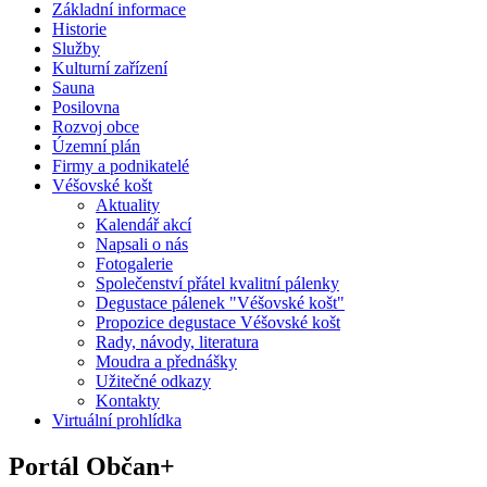
Základní informace
Historie
Služby
Kulturní zařízení
Sauna
Posilovna
Rozvoj obce
Územní plán
Firmy a podnikatelé
Véšovské košt
Aktuality
Kalendář akcí
Napsali o nás
Fotogalerie
Společenství přátel kvalitní pálenky
Degustace pálenek "Véšovské košt"
Propozice degustace Véšovské košt
Rady, návody, literatura
Moudra a přednášky
Užitečné odkazy
Kontakty
Virtuální prohlídka
Portál Občan+