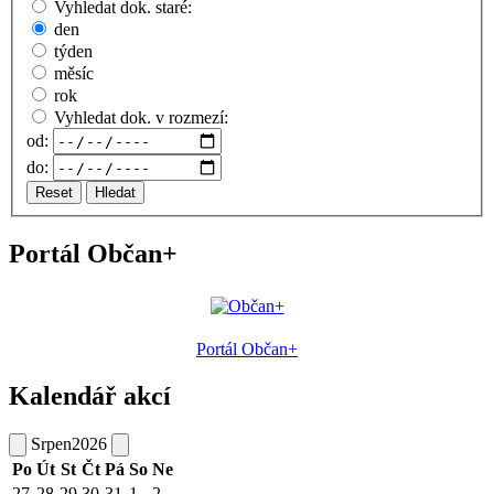
Vyhledat dok. staré:
den
týden
měsíc
rok
Vyhledat dok. v rozmezí:
od:
do:
Reset
Hledat
Portál Občan+
Portál Občan+
Kalendář akcí
Srpen
2026
Po
Út
St
Čt
Pá
So
Ne
27
28
29
30
31
1
2