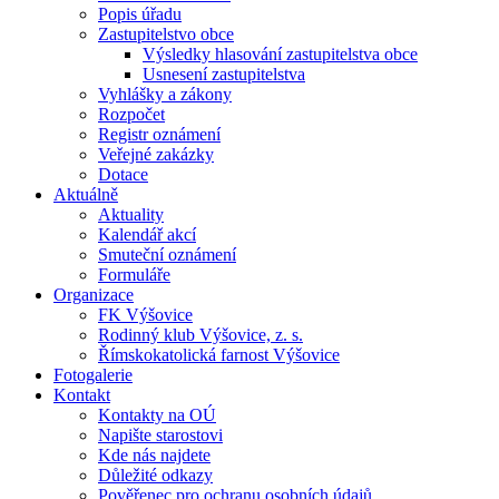
Popis úřadu
Zastupitelstvo obce
Výsledky hlasování zastupitelstva obce
Usnesení zastupitelstva
Vyhlášky a zákony
Rozpočet
Registr oznámení
Veřejné zakázky
Dotace
Aktuálně
Aktuality
Kalendář akcí
Smuteční oznámení
Formuláře
Organizace
FK Výšovice
Rodinný klub Výšovice, z. s.
Římskokatolická farnost Výšovice
Fotogalerie
Kontakt
Kontakty na OÚ
Napište starostovi
Kde nás najdete
Důležité odkazy
Pověřenec pro ochranu osobních údajů