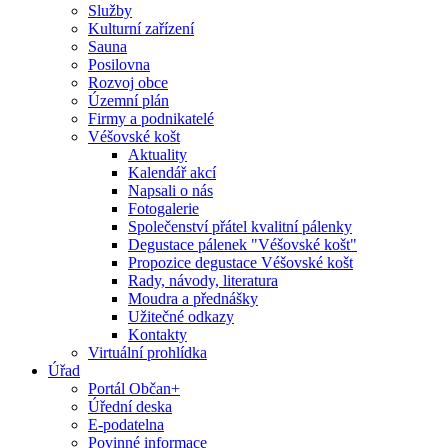
Služby
Kulturní zařízení
Sauna
Posilovna
Rozvoj obce
Územní plán
Firmy a podnikatelé
Véšovské košt
Aktuality
Kalendář akcí
Napsali o nás
Fotogalerie
Společenství přátel kvalitní pálenky
Degustace pálenek "Véšovské košt"
Propozice degustace Véšovské košt
Rady, návody, literatura
Moudra a přednášky
Užitečné odkazy
Kontakty
Virtuální prohlídka
Úřad
Portál Občan+
Úřední deska
E-podatelna
Povinné informace