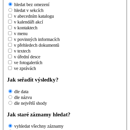
hledat bez omezení
hledat v sekcích
v abecedním katalogu
v kalendáři akcí
v kontaktech
v menu
v povinných informacích
v přehledech dokumentů
v textech
v úřední desce
ve fotogaleriích
ve zprávách
Jak seřadit výsledky?
dle data
dle názvu
dle největší shody
Jak staré záznamy hledat?
vyhledat všechny záznamy