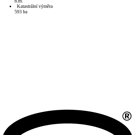
n.m.
Katastrální výměra
593 ha