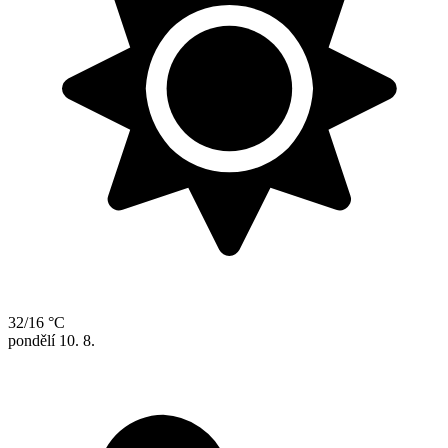
32/16 °C
pondělí
10. 8.