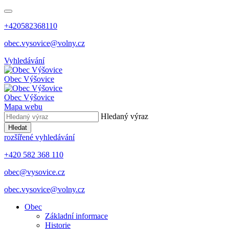
+420582368110
obec.vysovice@volny.cz
Vyhledávání
Obec
Výšovice
Obec
Výšovice
Mapa webu
Hledaný výraz
Hledat
rozšířené vyhledávání
+420 582 368 110
obec@vysovice.cz
obec.vysovice@volny.cz
Obec
Základní informace
Historie